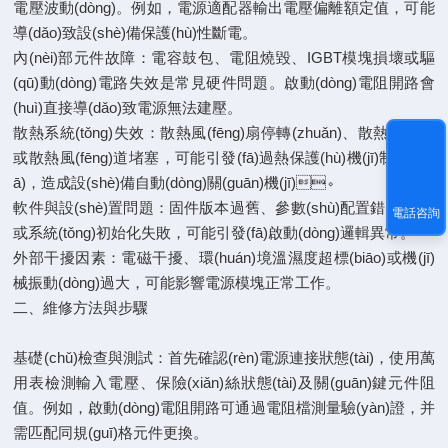
電壓波動(dòng)。例如，電源適配器輸出電壓偏離額定值，可能
導(dǎo)致設(shè)備保護(hù)性斷電。
內(nèi)部元件故障：電容鼓包、電阻燒毀、IGBT模塊損壞或驅
(qū)動(dòng)電路失效是常見硬件問題。啟動(dòng)電阻開路會
(huì)直接導(dǎo)致電源無法建壓。
散熱系統(tǒng)失效：散熱風(fēng)扇停轉(zhuǎn)、散熱片積灰
或散熱風(fēng)道堵塞，可能引發(fā)過熱保護(hù)機(jī)制觸發(f
ā)，造成設(shè)備自動(dòng)關(guān)機(jī)。
軟件與設(shè)置問題：固件版本過舊、參數(shù)配置錯(cuò)誤
電話咨詢
或系統(tǒng)初始化失敗，可能引發(fā)啟動(dòng)邏輯異常。
外部干擾因素：電磁干擾、環(huán)境溫濕度超標(biāo)或機(jī)
械振動(dòng)過大，可能影響電源模塊正常工作。
二、維修方法與步驟
基礎(chǔ)檢查與測試：首先確認(rèn)電源連接狀態(tài)，使用萬
用表檢測輸入電壓、保險(xiǎn)絲狀態(tài)及關(guān)鍵元件阻
值。例如，啟動(dòng)電阻開路可通過電阻檔測量驗(yàn)證，并
需匹配同規(guī)格元件更換。