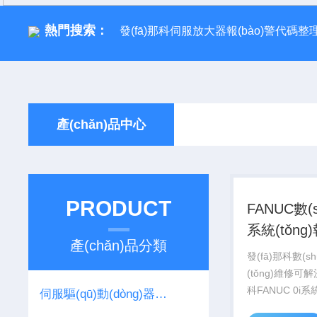
熱門搜索：
發(fā)那科伺服放大器報(bào)警代碼
產(chǎn)品中心
PRODUCT
FANUC數(s
系統(tǒng)
產(chǎn)品分類
警400維修
發(fā)那科數(s
(tǒng)維修可解
科FANUC 0i系統
伺服驅(qū)動(dòng)器維修
(bào)警故障,報