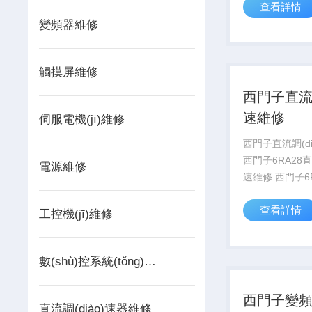
查看詳情
碼：350
變頻器維修
351，400，
416，41
749，750
觸摸屏維修
(bào)警.
西門子直流調
速維修
伺服電機(jī)維修
西門子直流調(di
西門子6RA28直流
電源維修
速維修 西門子6
調(diào)速維
查看詳情
6RA80直流調(d
工控機(jī)維修
示：
F30001/F30002
數(shù)控系統(tǒng)維修
西門子變
直流調(diào)速器維修