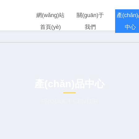
網(wǎng)站
關(guān)于
產(chǎn
首頁(yè)
我們
中心
產(chǎn)品中心
PRODUCT CENTER