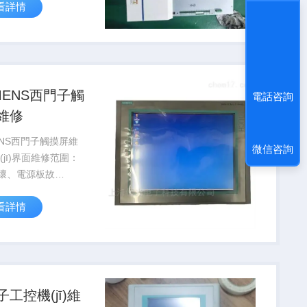
看詳情
)器6SN1123、1124
報(bào)警代碼：
、#606、
7、
8、輪廓報
)警、#039維
EMENS西門子觸
電話咨詢
00500、
維修
.
ENS西門子觸摸屏維
微信咨詢
(jī)界面維修范圍：
壞、電源板故
、高壓板故障、
看詳情
障、主板
電黑屏、 花屏、
n)屏、白
，上電無(wú)反應
g)、上電燒
iǎn)，不能
工控機(jī)維
(jī)、進(jìn)入不了