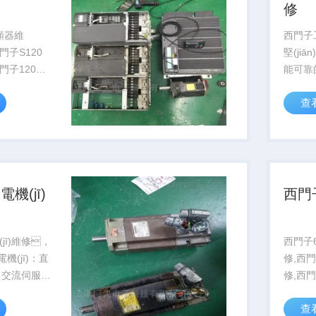
修
系統(t
(wèn)
頻器維
西門子工
子S120
堅(ji
門子120變
能可靠的
西門子變頻
有19英寸
查
，跳閘維
紅燈亮維
模塊炸維
警維修，接
路板燒毀維
塊炸維修，
機(jī)
西門
維修 西門子
jī)維修，
西門子6
電機(jī)：直
修,西門
)、交流伺服電
修,西
，編碼器，步
6FC5
查
ī)、
(shù