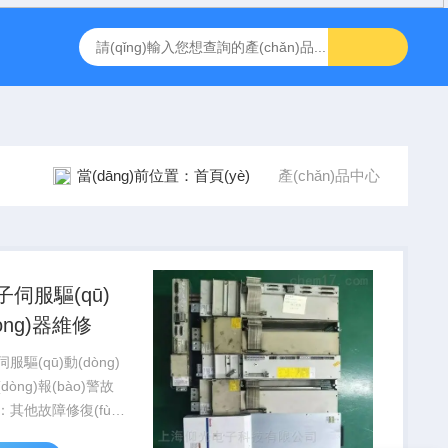
)警分析
全系列ABB變頻器ACS88*代碼F0010報(bào)警維修
當(dāng)前位置：
首頁(yè)
產(chǎn)品中心
子伺服驅(qū)
òng)器維修
服驅(qū)動(dòng)
dòng)報(bào)警故
：其他故障修復(fù)
門子伺服驅(qū)動