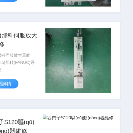
(shù)控電源
130維修,西門子電源
1135維修,...
fā)那科伺服放大
修
)那科伺服放大器維
fā)那科(FANUC)系
統
g)、0系統
看詳情
g)、7系統
)、15系統(tǒng)及18
ǒng)等；
S120驅(qū)
òng)器維修