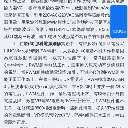
塊工作正常，接著檢測PWM組件的工作狀態(tài)，測量其電源
輸入端VC ，參考電壓輸出端VR ，啟動控制Vstart/Vcontrol端
電壓是否正常，利用220VAC/220VAC隔離變壓器給發(fā)那科電
源供電，用示波器觀測PWM模塊CT端對地的波形是否為線性良
好的鋸齒波或三角形，如TL494 CT端為鋸齒波，F(xiàn)A5310
電話咨詢
其CT端為三角波。輸出端V0的波形是否為有序的窄脈沖信號。
4、在
發(fā)那科電源維修
實踐中，有許多發(fā)那科電源采
用UC38××系列8腳PWM組件，大多數(shù)電源不能工作都是因
為電源啟動電阻損壞，或芯片性能下降。 當R斷路后無V
C，PWM組件無法工作，需更換與原來功率阻值相同
的電阻。當PWM組件啟動電流增加后，可減小R值到PWM組件
能正常工作為止。在修一臺GE DR電源時，PWM模塊為UC384
3，檢測未發(fā)現(xiàn)其他異常，在R(220K)上并接一個220K
的電阻后，PWM組件工作，輸出電壓均正常。有時候由于外圍
電路故障，致使VR端5V電壓為0V，PWM組件也不
工作，在修柯達8900相機電源時，遇到此情況，把與VR端相連
的外電路斷開，VR從0V變?yōu)?V，PWM組件正常工作，輸出
電壓均正常。