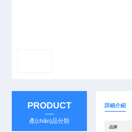
PRODUCT
詳細介紹
產(chǎn)品分類
品牌