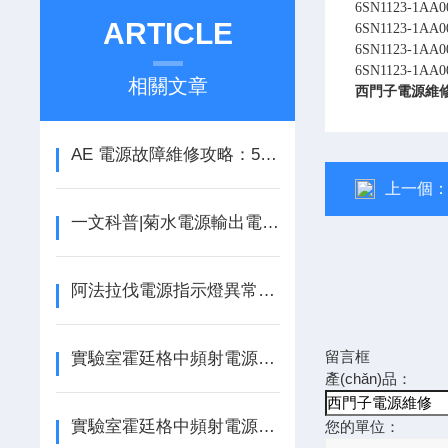
6SN1123-1AA0
ARTICLE
6SN1123-1AA0
6SN1123-1AA0
6SN1123-1AA0
相關文章
西門子電源維
AE 電源故障維修攻略：5 大常見問題 + 排查技巧
上一個
一文科普|菊水電源輸出電壓異常升高維修常見故障
阿法拉伐電源指示燈異常故障維修？這三點你必須知道
留言框
實驗室霍廷格中頻射電源TruHeat HF 3010不能開機故障維修指南
產(chǎn)品：
實驗室霍廷格中頻射電源TruHeat HF 3010黑屏故障維修深度分解
您的單位：