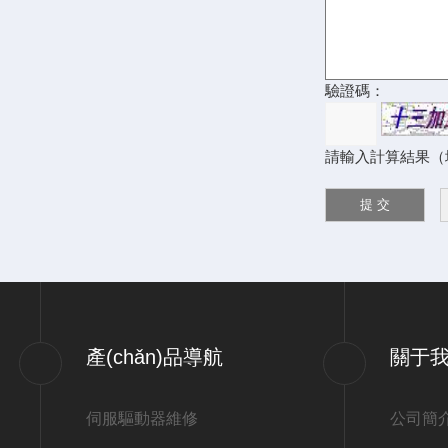
驗證碼：
請輸入計算結果（填寫
產(chǎn)品導航
關于
伺服驅動器維修
公司簡