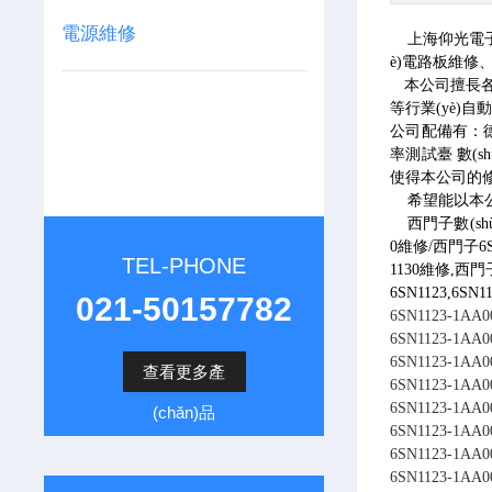
電源維修
上海仰光電子科
è)電路板維修、
本公司擅長各類
等行業(yè)自
公司配備有：德國
率測試臺 數(s
使得本公司的修
希望能以本公司
西門子數(shù
0維修/西門子6S
TEL-PHONE
1130維修,西門
6SN1123,6SN11
021-50157782
6SN1123-1AA0
6SN1123-1AA0
6SN1123-1AA0
查看更多產
6SN1123-1AA0
6SN1123-1AA0
(chǎn)品
6SN1123-1AA0
6SN1123-1AA0
6SN1123-1AA0