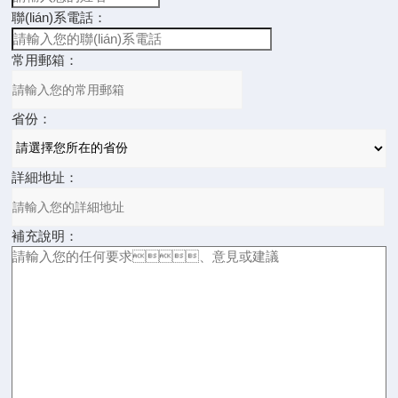
聯(lián)系電話：
常用郵箱：
省份：
詳細地址：
補充說明：