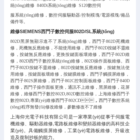
統(tǒng)維修 840Di系統(tǒng)維修 S120數控伺
服系統(tǒng)維修，數控伺服驅動器/控制模塊/電源模塊/備品
備件等。
維修SIEMENS西門子數控伺服802D/SL系統(tǒng)
802D黑屏無顯示進不了系統(tǒng)維修，西門子802D死機維
修，死機無反應維修，不能使用維修，西門子802D按鍵不靈維
修，按鍵無反應維修，更換按鍵面板壞維修，西門子802D維
修，802D西門子數控系統(tǒng)維修，802D操作面板維修。西
門子802D按鍵不靈維修，802D按鍵無反應維修，按鍵無法使
用維修，按鍵面板壞維修，按鍵膜維修，西門子觸摸屏維修，
西門子802S屏維修，西門子802C控制面板維修，西門子840D
維修，西門子操作面板更換，通訊不上維修，黑屏維修，花屏
維修，維修西門子數控802D,802D數控維修，上海維修西門子
數控802D,專業(yè)維修西門子802CD，西門子數控系統
(tǒng)程序無發(fā)修改維修，參數修改不了維修
上海仰光電子科技有限公司是一家專業(yè)從事于伺服電
機維修、驅動器維修,電路板維修和變頻器維修的高科技企
業(yè)。具備觸摸屏維修，工業(yè)電路板維修、升級改
造及復制抄板的能力。