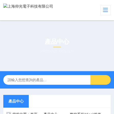
產品中心
PRODUCT CENTER
產品中心