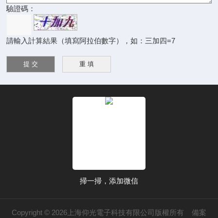
驗證碼：
請輸入計算結果（填寫阿拉伯數字），如：三加四=7
掃一掃，添加微信
Copyright © 2026上海仰光電子科技有限公司版權所有
備案