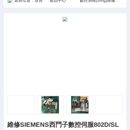
當前位置：
首頁
產品中心
數控系統(tǒng)維修
維修
維修SIEMENS西門子數控伺服802D/SL